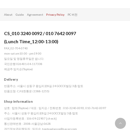
About
Guide
Agreement
Privacy Policy
PC 버전
CS_010 3240 0092 / 010 7642 0097
(Lunch Time_12:00-13:00)
FAX_02-704-0740
mon-sat am10:00 - pm19:00
일요일 및 명절휴무일은 쉽니다.
국민은행 026401-04-117338
예금주 임지순(Toptoe)
Delivery
반품주소: 서울시 성동구 왕십리로8길 24 GOCCE빌딩 3층 탑토
반품요청: CJ대한통운 (1588-1255)
Shop Information
상호 : 탑토(Toptoe) / 대표 : 임지순 / 전화번호 : 010-3240-0092, 010-7642-0097
주소 : 서울시 성동구 왕십리로8길 24 GOCCE빌딩 3층 탑토
사업자등록번호 : 106-09-22907
[check]
통신판매번호 : 2008-서울강남-0628
개인정보관리책임자 : 임지순,
toptoedance@naver.com