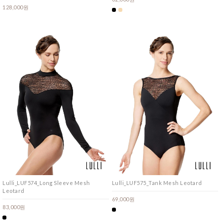
128,000원
Lulli_LUF574_Long Sleeve Mesh
Lulli_LUF575_Tank Mesh Leotard
Leotard
69,000원
83,000원