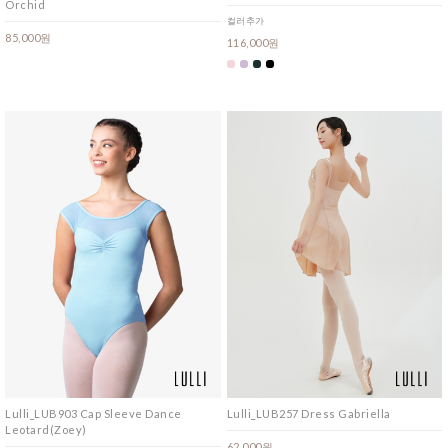
Orchid
컬러추가
85,000원
116,000원
Lulli_LUB903 Cap Sleeve Dance
Lulli_LUB257 Dress Gabriella
Leotard(Zoey)
62,000원