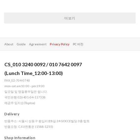
더보기
About
Guide
Agreement
Privacy Policy
PC 버전
CS_010 3240 0092 / 010 7642 0097
(Lunch Time_12:00-13:00)
FAX_02-704-0740
mon-sat am10:00 - pm19:00
일요일 및 명절휴무일은 쉽니다.
국민은행 026401-04-117338
예금주 임지순(Toptoe)
Delivery
반품주소: 서울시 성동구 왕십리로8길 24 GOCCE빌딩 3층 탑토
반품요청: CJ대한통운 (1588-1255)
Shop Information