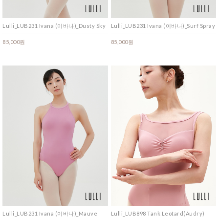
Lulli_LUB231 Ivana (이바나)_Dusty Sky
Lulli_LUB231 Ivana (이바나)_Surf Spray
85,000원
85,000원
Lulli_LUB231 Ivana (이바나)_Mauve
Lulli_LUB898 Tank Leotard(Audry)