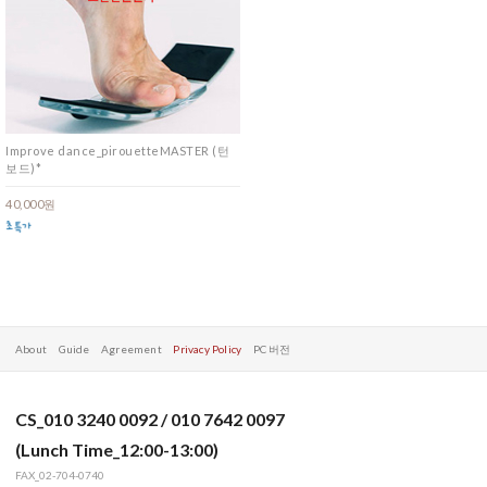
Improve dance_pirouetteMASTER (턴
보드)*
40,000원
About
Guide
Agreement
Privacy Policy
PC 버전
CS_010 3240 0092 / 010 7642 0097
(Lunch Time_12:00-13:00)
FAX_02-704-0740