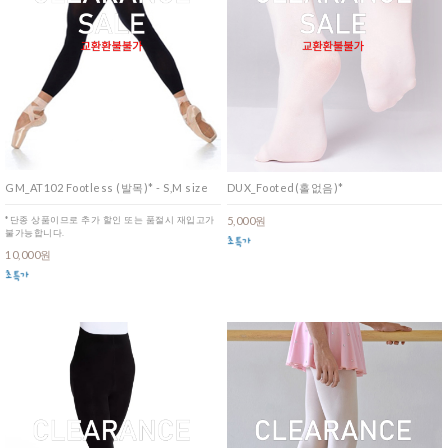
GM_AT102 Footless (발목)* - S,M size
DUX_Footed(홀없음)*
*단종 상품이므로 추가 할인 또는 품절시 재입고가
5,000원
불가능합니다.
10,000원