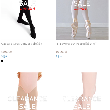
Capezio_1916 Convertible(홀)
Primavera_514 Footed(홀없음)*
10,000원
10,000원