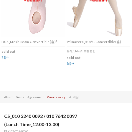
DUX_Mesh Seam Convertible(홀)*
Primavera_514/C Convertible(홀)
sold out
유아,S,M사이즈만 할인
sold out
About
Guide
Agreement
Privacy Policy
PC 버전
CS_010 3240 0092 / 010 7642 0097
(Lunch Time_12:00-13:00)
FAX_02-704-0740