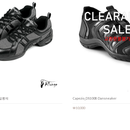
화_알롱제
Capezio_DS100B Dansneaker
￦10,000