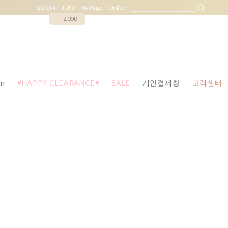
LOGIN
JOIN
My Page
Order
+ 2,000
n
♥HAPPY CLEARANCE♥
SALE
개인결제창
고객센터