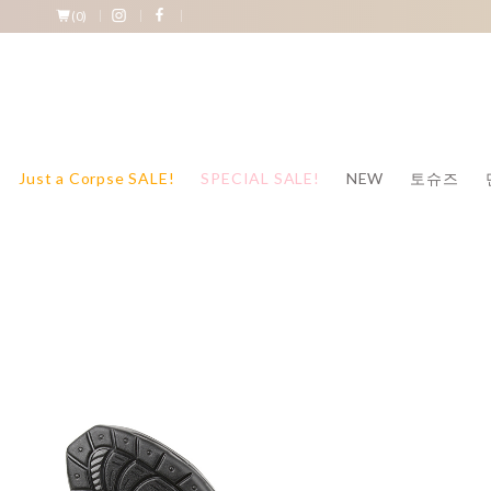
(
0
)
Just a Corpse SALE!
SPECIAL SALE!
NEW
토슈즈