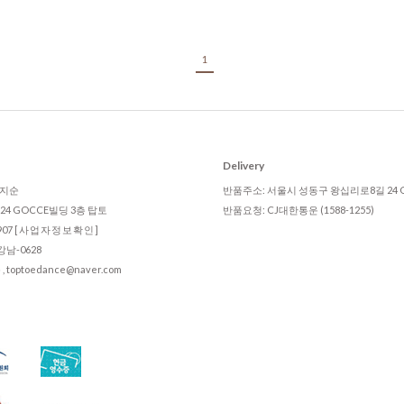
1
Delivery
 임지순
반품주소: 서울시 성동구 왕십리로8길 24 
4 GOCCE빌딩 3층 탑토
반품요청: CJ대한통운 (1588-1255)
907
[사업자정보확인]
남-0628
ptoedance@naver.com