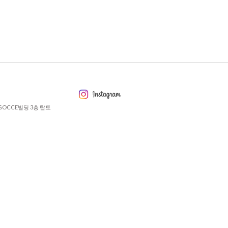
GOCCE빌딩 3층 탑토