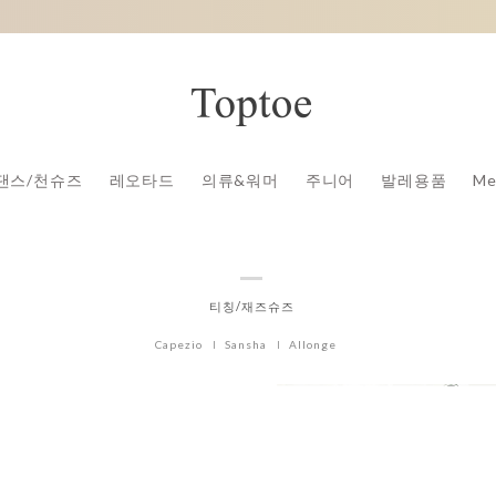
댄스/천슈즈
레오타드
의류&워머
주니어
발레용품
Me
티칭/재즈슈즈
Capezio
Sansha
Allonge