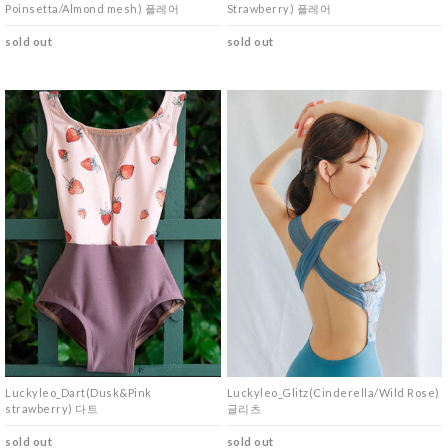
Poinsetta/Almond mesh) 플레어
Strawberry) 플레어
sold out
sold out
Luckyleo_Dart(Dusk&Pink
Luckyleo_Glitz(Cinderella/Wild Rose)
strawberry) 다트
글리츠
sold out
sold out