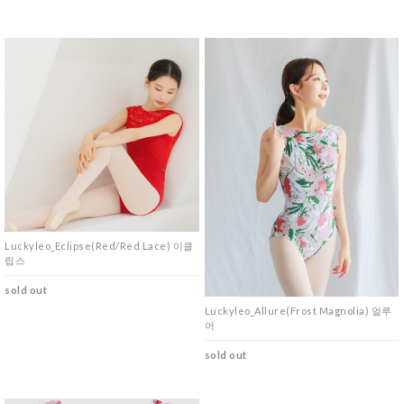
Luckyleo_Eclipse(Red/Red Lace) 이클
립스
sold out
Luckyleo_Allure(Frost Magnolia) 얼루
어
sold out