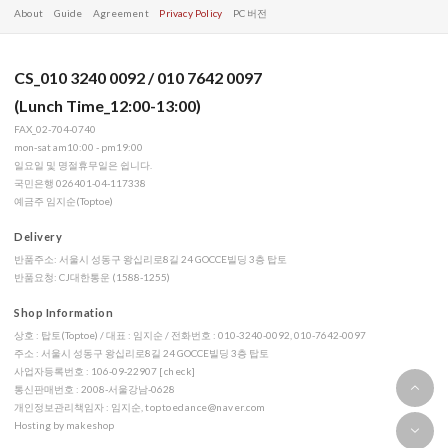
About
Guide
Agreement
Privacy Policy
PC 버전
CS_010 3240 0092 / 010 7642 0097
(Lunch Time_12:00-13:00)
FAX_02-704-0740
mon-sat am10:00 - pm19:00
일요일 및 명절휴무일은 쉽니다.
국민은행 026401-04-117338
예금주 임지순(Toptoe)
Delivery
반품주소: 서울시 성동구 왕십리로8길 24 GOCCE빌딩 3층 탑토
반품요청: CJ대한통운 (1588-1255)
Shop Information
상호 : 탑토(Toptoe) / 대표 : 임지순 / 전화번호 : 010-3240-0092, 010-7642-0097
주소 : 서울시 성동구 왕십리로8길 24 GOCCE빌딩 3층 탑토
사업자등록번호 : 106-09-22907
[check]
통신판매번호 : 2008-서울강남-0628
개인정보관리책임자 : 임지순,
toptoedance@naver.com
Hosting by makeshop