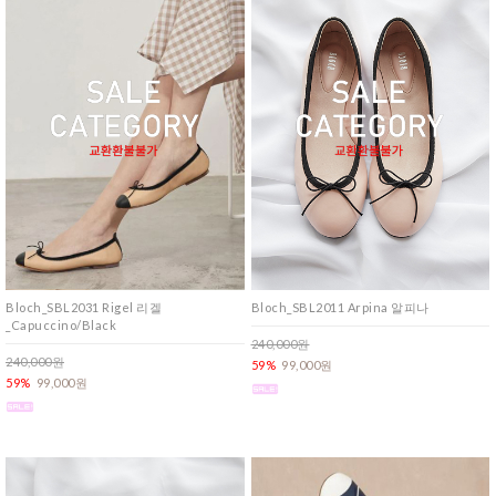
Bloch_SBL2031 Rigel 리겔
Bloch_SBL2011 Arpina 알피나
_Capuccino/Black
240,000원
240,000원
59%
99,000원
59%
99,000원