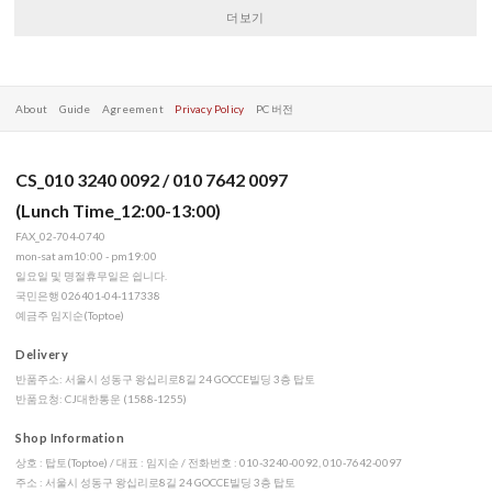
더보기
About
Guide
Agreement
Privacy Policy
PC 버전
CS_010 3240 0092 / 010 7642 0097
(Lunch Time_12:00-13:00)
FAX_02-704-0740
mon-sat am10:00 - pm19:00
일요일 및 명절휴무일은 쉽니다.
국민은행 026401-04-117338
예금주 임지순(Toptoe)
Delivery
반품주소: 서울시 성동구 왕십리로8길 24 GOCCE빌딩 3층 탑토
반품요청: CJ대한통운 (1588-1255)
Shop Information
상호 : 탑토(Toptoe) / 대표 : 임지순 / 전화번호 : 010-3240-0092, 010-7642-0097
주소 : 서울시 성동구 왕십리로8길 24 GOCCE빌딩 3층 탑토