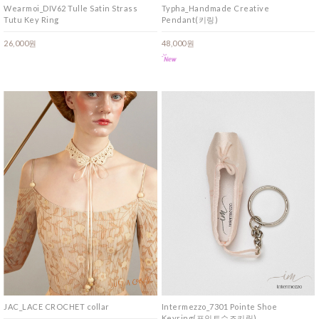
Wearmoi_DIV62 Tulle Satin Strass
Typha_Handmade Creative
Tutu Key Ring
Pendant(키링)
26,000원
48,000원
JAC_LACE CROCHET collar
Intermezzo_7301 Pointe Shoe
Keyring(포인트슈즈키링)