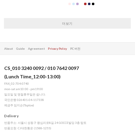
더보기
About
Guide
Agreement
Privacy Policy
PC 버전
CS_010 3240 0092 / 010 7642 0097
(Lunch Time_12:00-13:00)
FAX_02-704-0740
mon-sat am10:00 - pm19:00
일요일 및 명절휴무일은 쉽니다.
국민은행 026401-04-117338
예금주 임지순(Toptoe)
Delivery
반품주소: 서울시 성동구 왕십리로8길 24 GOCCE빌딩 3층 탑토
반품요청: CJ대한통운 (1588-1255)