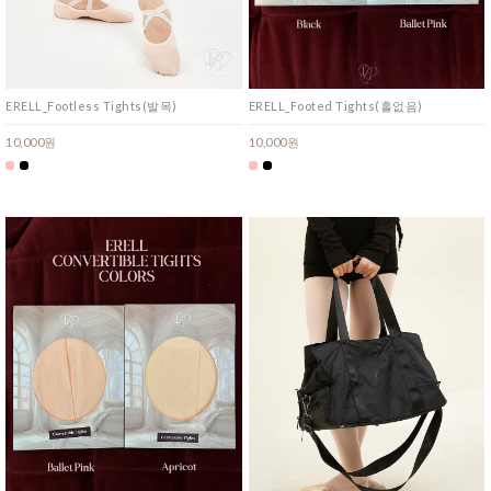
ERELL_Footless Tights(발목)
ERELL_Footed Tights(홀없음)
10,000원
10,000원