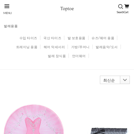
발레용품
수입 타이즈
국산 타이즈
발 보호용품
슈즈/웨어 용품
트레이닝 용품
헤어 악세서리
가방/주머니
발레음악/도서
발레 장식품
언더웨어