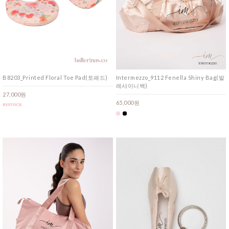
B8203_Printed Floral Toe Pad(토패드)
Intermezzo_9112 Fenella Shiny Bag(발
레샤이니백)
27,000원
65,000원