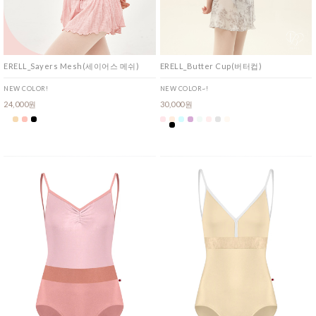
ERELL_Sayers Mesh(세이어스 메쉬)
ERELL_Butter Cup(버터컵)
NEW COLOR!
NEW COLOR~!
24,000원
30,000원