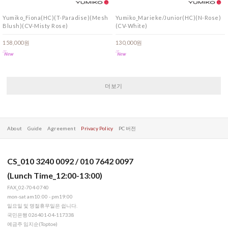
Yumiko_Fiona(HC)(T-Paradise)(Mesh
Yumiko_Marieke/Junior(HC)(N-Rose)
Blush)(CV-Misty Rose)
(CV-White)
158,000원
130,000원
더보기
About
Guide
Agreement
Privacy Policy
PC 버전
CS_010 3240 0092 / 010 7642 0097
(Lunch Time_12:00-13:00)
FAX_02-704-0740
mon-sat am10:00 - pm19:00
일요일 및 명절휴무일은 쉽니다.
국민은행 026401-04-117338
예금주 임지순(Toptoe)