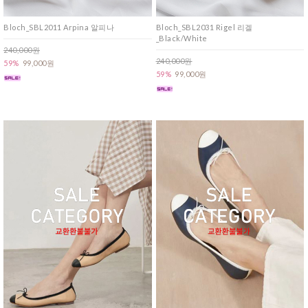
Bloch_SBL2011 Arpina 알피나
Bloch_SBL2031 Rigel 리겔
_Black/White
240,000원
240,000원
59%
99,000원
59%
99,000원