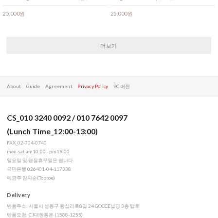
25,000원
25,000원
더보기
About
Guide
Agreement
Privacy Policy
PC 버전
CS_010 3240 0092 / 010 7642 0097
(Lunch Time_12:00-13:00)
FAX_02-704-0740
mon-sat am10:00 - pm19:00
일요일 및 명절휴무일은 쉽니다.
국민은행 026401-04-117338
예금주 임지순(Toptoe)
Delivery
반품주소: 서울시 성동구 왕십리로8길 24 GOCCE빌딩 3층 탑토
반품요청: CJ대한통운 (1588-1255)