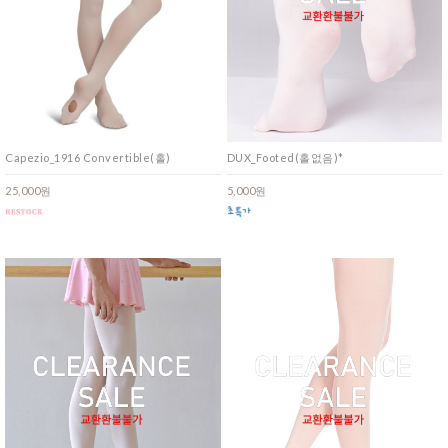
Capezio_1916 Convertible(홀)
DUX_Footed(홀없음)*
25,000원
5,000원