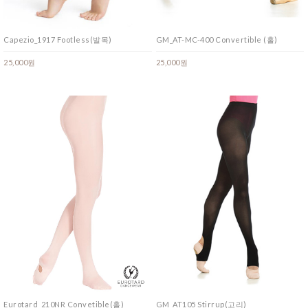
Capezio_1917 Footless(발목)
GM_AT-MC-400 Convertible (홀)
25,000원
25,000원
Eurotard_210NR Convetible(홀)
GM_AT105 Stirrup(고리)