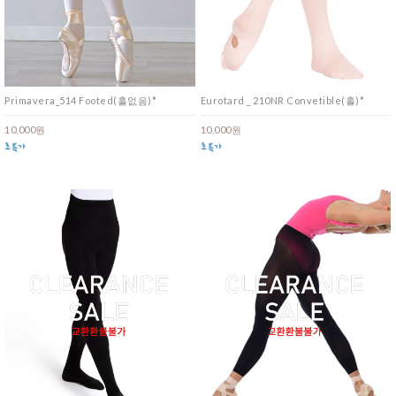
Primavera_514 Footed(홀없음)*
Eurotard _ 210NR Convetible(홀)*
10,000원
10,000원