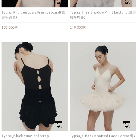
Typha_Phalaenopsis Print Leotard(프
Typha_Tree Shadow Print Leotard(프린
린팅탱크)
팅캐미솔)
135,000원
149,000원
Typha_Black Yuan'shi Strap
Typha_Y-Back Knotted Lace Leotard(Y