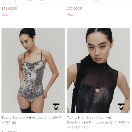
128,000원
135,000원
Typha_Strappy Velvet Leotard(벨벳핀
Typha_High-Neck Mesh with
치캐미솔)
Brushstroke Print Leotard(하이넥메쉬
배색레오타드)
132,000원