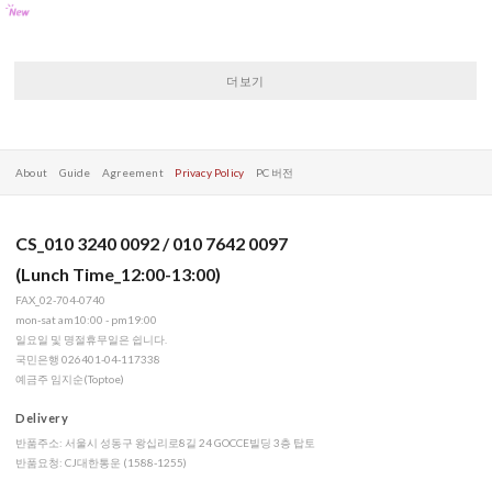
더보기
About
Guide
Agreement
Privacy Policy
PC 버전
CS_010 3240 0092 / 010 7642 0097
(Lunch Time_12:00-13:00)
FAX_02-704-0740
mon-sat am10:00 - pm19:00
일요일 및 명절휴무일은 쉽니다.
국민은행 026401-04-117338
예금주 임지순(Toptoe)
Delivery
반품주소: 서울시 성동구 왕십리로8길 24 GOCCE빌딩 3층 탑토
반품요청: CJ대한통운 (1588-1255)