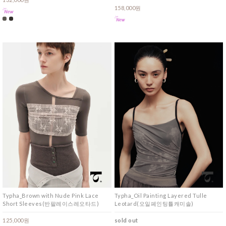
158,000원
Typha_Brown with Nude Pink Lace
Typha_Oil Painting Layered Tulle
Short Sleeves(반팔레이스레오타드)
Leotard(오일페인팅튤캐미솔)
125,000원
sold out