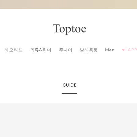
레오타드
의류&워머
주니어
발레용품
Men
♥HAPP
GUIDE