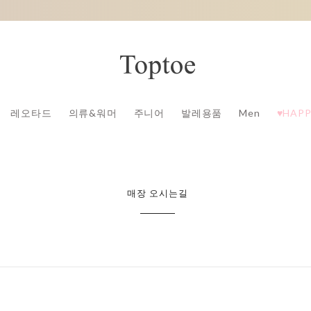
레오타드
의류&워머
주니어
발레용품
Men
♥HAPP
매장 오시는길