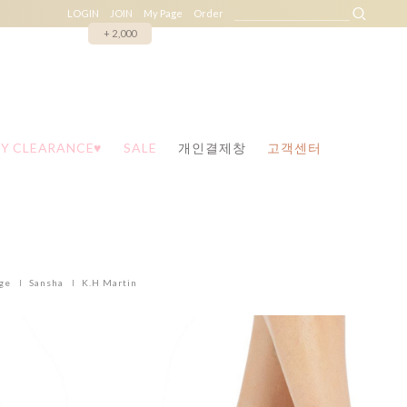
LOGIN
JOIN
My Page
Order
+ 2,000
Y CLEARANCE♥
SALE
개인결제창
고객센터
ge
Sansha
K.H Martin