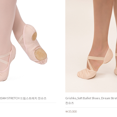
C DREAM STRETCH 드림스트레치 천슈즈
Grishko_Soft Ballet Shoes, Dream
천슈즈
￦35,000