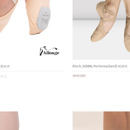
Bloch_S0284L Performa(Sand) 퍼포마
방스판슈즈
￦49,000
 :)