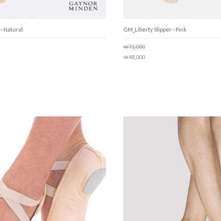
- Natural
GM_Liberty Slipper - Pink
￦71,000
￦48,000