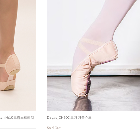
 Stretch №10 드림스트레치
Degas_CH90C 드가 가죽슈즈
Sold Out