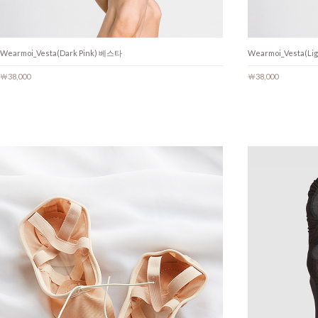
Wearmoi_Vesta(Dark Pink) 베스타
Wearmoi_Vesta(Li
￦38,000
￦38,000