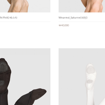
ght Pink) 베스타
Wearmoi_Saturne(새턴)
￦40,000