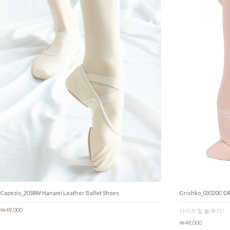
Capezio_2038W Hanami Leather Ballet Shoes
Grishko_03020
￦49,000
사이즈 및 볼 추가!
￦48,000