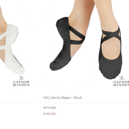
GM_Liberty Slipper - Black
￦71,000
￦48,000