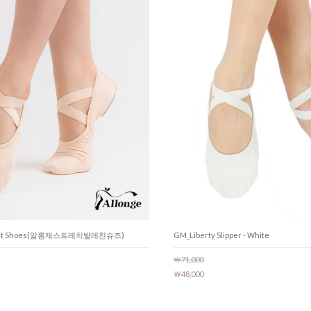
Ballet Shoes(알롱제스트레치발레천슈즈)
GM_Liberty Slipper - White
￦71,000
￦48,000