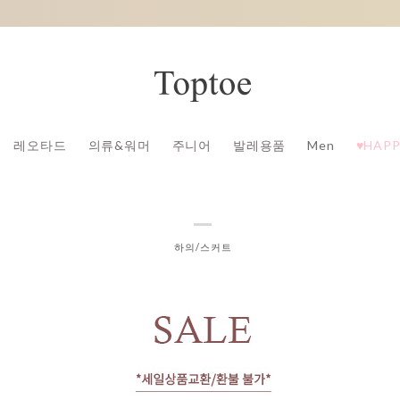
레오타드
의류&워머
주니어
발레용품
Men
♥HAPP
하의/스커트