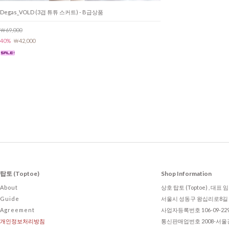
Degas_VOLD (3겹 튜튜 스커트) - B급상품
￦69,000
40%
￦42,000
탑토 (Toptoe)
Shop Information
About
상호 탑토 (Toptoe) , 대표
Guide
서울시 성동구 왕십리로8길 2
Agreement
사업자등록번호 106-09-22
개인정보처리방침
통신판매업번호 2008-서울강