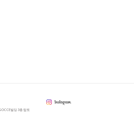
GOCCE빌딩 3층 탑토