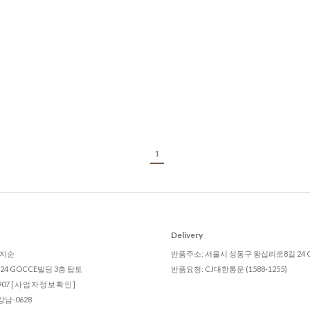
1
Delivery
 임지순
반품주소: 서울시 성동구 왕십리로8길 24 
4 GOCCE빌딩 3층 탑토
반품요청: CJ대한통운 (1588-1255)
907
[사업자정보확인]
남-0628