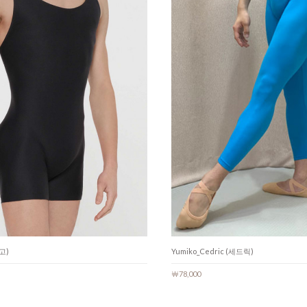
고)
Yumiko_Cedric (세드릭)
￦78,000