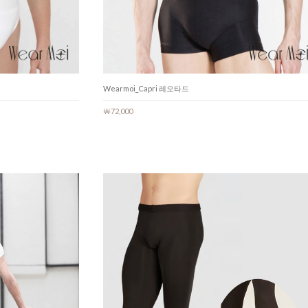
Wearmoi_Capri 레오타드
￦72,000