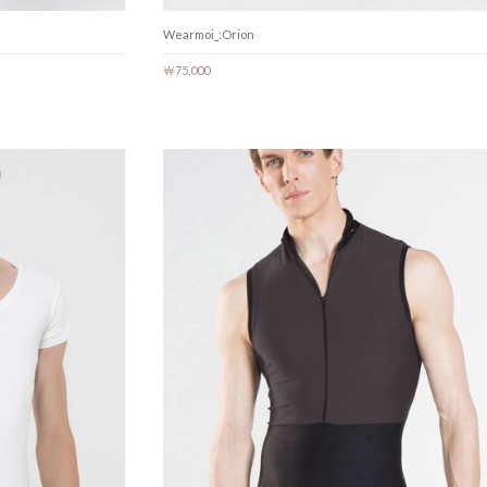
Wearmoi_:Orion
￦75,000