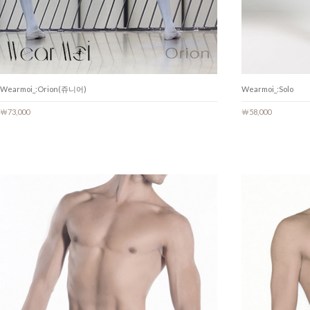
Wearmoi_:Orion(쥬니어)
Wearmoi_:Solo
￦73,000
￦58,000