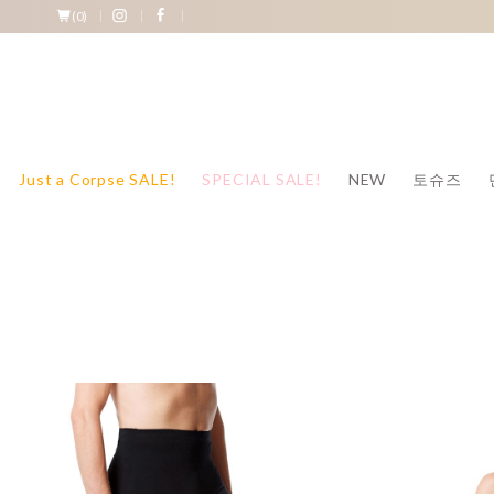
(
0
)
Just a Corpse SALE!
SPECIAL SALE!
NEW
토슈즈