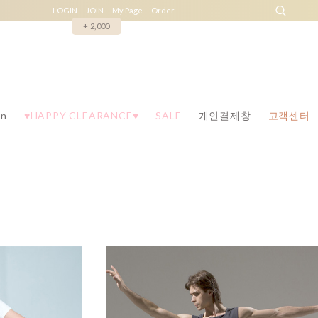
LOGIN
JOIN
My Page
Order
+ 2,000
n
♥HAPPY CLEARANCE♥
SALE
개인결제창
고객센터