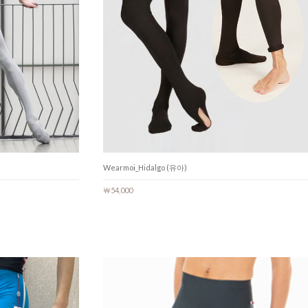
Wearmoi_Hidalgo (유아)
￦54,000