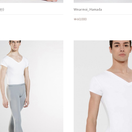
알반)
Wearmoi_:Hamada
￦60,000