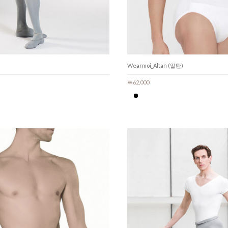
Wearmoi_Altan (알탄)
￦62,000