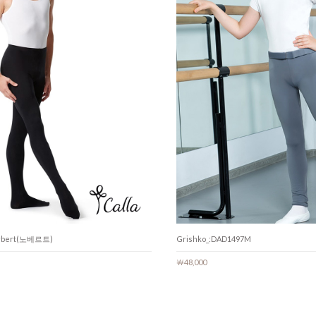
orbert(노베르트)
Grishko_:DAD1497M
￦48,000