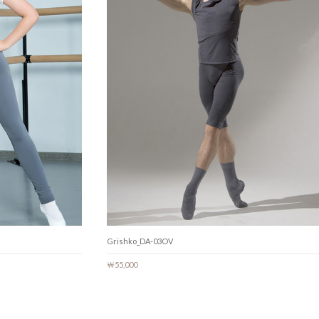
Grishko_DA-03OV
￦55,000