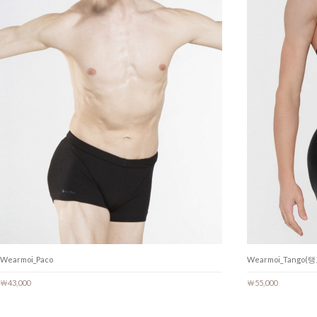
Wearmoi_Paco
Wearmoi_Tango(탱
￦43,000
￦55,000