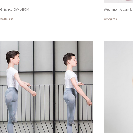
Grishko_DA-1497M
Wearmoi_:Alban(
￦48,000
￦50,000