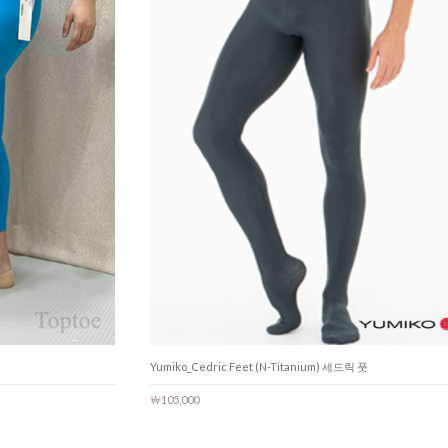
Yumiko_Cedric Feet (N-Titanium) 세드릭 풋
￦105,000