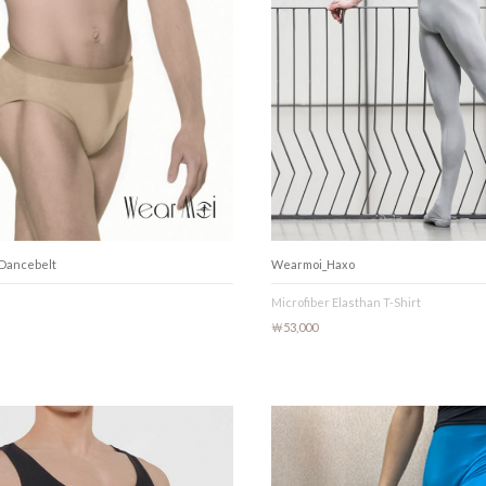
 Dancebelt
Wearmoi_Haxo
Microfiber Elasthan T-Shirt
￦53,000