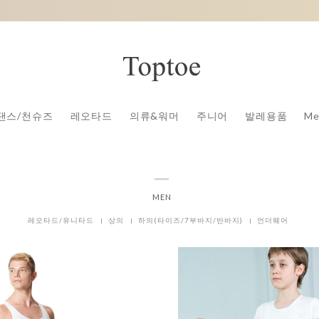
댄스/천슈즈
레오타드
의류&워머
주니어
발레용품
Me
MEN
레오타드/유니타드
상의
하의(타이즈/7부바지/반바지)
언더웨어