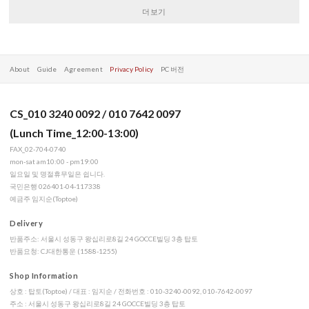
더보기
About
Guide
Agreement
Privacy Policy
PC 버전
CS_010 3240 0092 / 010 7642 0097
(Lunch Time_12:00-13:00)
FAX_02-704-0740
mon-sat am10:00 - pm19:00
일요일 및 명절휴무일은 쉽니다.
국민은행 026401-04-117338
예금주 임지순(Toptoe)
Delivery
반품주소: 서울시 성동구 왕십리로8길 24 GOCCE빌딩 3층 탑토
반품요청: CJ대한통운 (1588-1255)
Shop Information
상호 : 탑토(Toptoe) / 대표 : 임지순 / 전화번호 : 010-3240-0092, 010-7642-0097
주소 : 서울시 성동구 왕십리로8길 24 GOCCE빌딩 3층 탑토