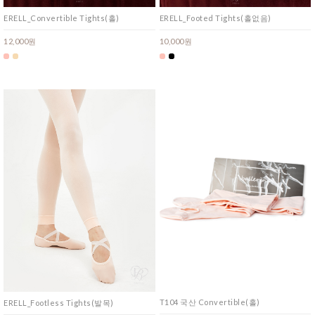
ERELL_Convertible Tights(홀)
ERELL_Footed Tights(홀없음)
12,000원
10,000원
T104 국산 Convertible(홀)
ERELL_Footless Tights(발목)