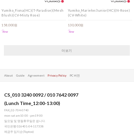
Yumiko_Fiona(HC)(T-Paradise)(Mesh
Yumiko_Marieke/Junior(HC)(N-Rose)
Blush)(CV-Misty Rose)
(CV-White)
158,000원
130,000원
더보기
About
Guide
Agreement
Privacy Policy
PC 버전
CS_010 3240 0092 / 010 7642 0097
(Lunch Time_12:00-13:00)
FAX_02-704-0740
mon-sat am10:00 - pm19:00
일요일 및 명절휴무일은 쉽니다.
국민은행 026401-04-117338
예금주 임지순(Toptoe)