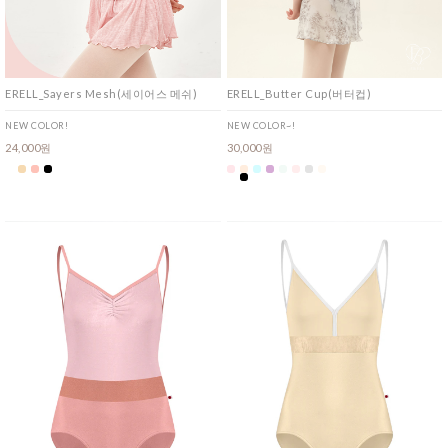
ERELL_Sayers Mesh(세이어스 메쉬)
ERELL_Butter Cup(버터컵)
NEW COLOR!
NEW COLOR~!
24,000원
30,000원