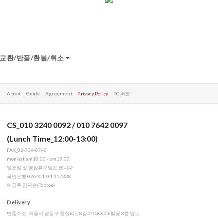
교환/반품/환불/취소
About
Guide
Agreement
Privacy Policy
PC 버전
CS_010 3240 0092 / 010 7642 0097
(Lunch Time_12:00-13:00)
FAX_02-704-0740
mon-sat am10:00 - pm19:00
일요일 및 명절휴무일은 쉽니다.
국민은행 026401-04-117338
예금주 임지순(Toptoe)
Delivery
반품주소: 서울시 성동구 왕십리로8길 24 GOCCE빌딩 3층 탑토