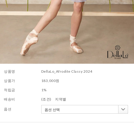
상품명
DellaLo_Afrodite Classy 2024
상품가
183,000
원
적립금
1%
배송비
(조건)
지역별
옵션