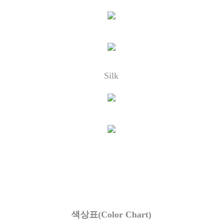
Silk
색상표
(Color Chart)