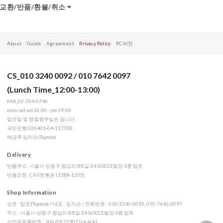
교환/반품/환불/취소
About
Guide
Agreement
Privacy Policy
PC 버전
CS_010 3240 0092 / 010 7642 0097
(Lunch Time_12:00-13:00)
FAX_02-704-0740
mon-sat am10:00 - pm19:00
일요일 및 명절휴무일은 쉽니다.
국민은행 026401-04-117338
예금주 임지순(Toptoe)
Delivery
반품주소: 서울시 성동구 왕십리로8길 24 GOCCE빌딩 3층 탑토
반품요청: CJ대한통운 (1588-1255)
Shop Information
상호 : 탑토(Toptoe) / 대표 : 임지순 / 전화번호 : 010-3240-0092, 010-7642-0097
주소 : 서울시 성동구 왕십리로8길 24 GOCCE빌딩 3층 탑토
사업자등록번호 : 106-09-22907
[check]