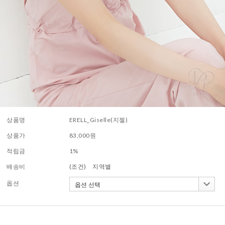
상품명
ERELL_Giselle(지젤)
상품가
83,000
원
적립금
1%
배송비
(조건)
지역별
옵션