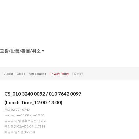
교환/반품/환불/취소
About
Guide
Agreement
Privacy Policy
PC 버전
CS_010 3240 0092 / 010 7642 0097
(Lunch Time_12:00-13:00)
FAX_02-704-0740
mon-sat am10:00 - pm19:00
일요일 및 명절휴무일은 쉽니다.
국민은행 026401-04-117338
예금주 임지순(Toptoe)