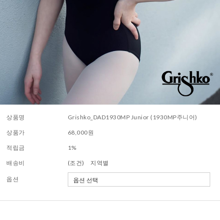
상품명
Grishko_DAD1930MP Junior (1930MP주니어)
상품가
68,000
원
적립금
1%
배송비
(조건)
지역별
옵션