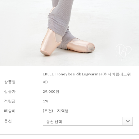
ERELL_Honey bee Rib Legwarmer(허니비립레그워
상품명
머)
상품가
29,000
원
적립금
1%
배송비
(조건)
지역별
옵션