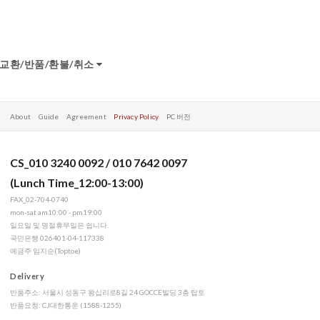
교환/반품/환불/취소
About
Guide
Agreement
Privacy Policy
PC 버전
CS_010 3240 0092 / 010 7642 0097
(Lunch Time_12:00-13:00)
FAX_02-704-0740
mon-sat am10:00 - pm19:00
일요일 및 명절휴무일은 쉽니다.
국민은행 026401-04-117338
예금주 임지순(Toptoe)
Delivery
반품주소: 서울시 성동구 왕십리로8길 24 GOCCE빌딩 3층 탑토
반품요청: CJ대한통운 (1588-1255)