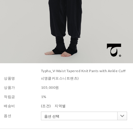
Typha_V-Waist Tapered Knit Pants with Ankle Cuff
상품명
s(앵클커프스니트팬츠)
상품가
105,000
원
적립금
1%
배송비
(조건)
지역별
옵션