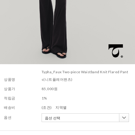
Typha_Faux Two-piece Waistband Knit Flared Pant
상품명
s(니트플레어팬츠)
상품가
85,000
원
적립금
1%
배송비
(조건)
지역별
옵션