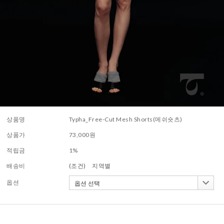
상품명
Typha_Free-Cut Mesh Shorts(메쉬숏츠)
상품가
73,000
원
적립금
1%
배송비
(조건)
지역별
옵션