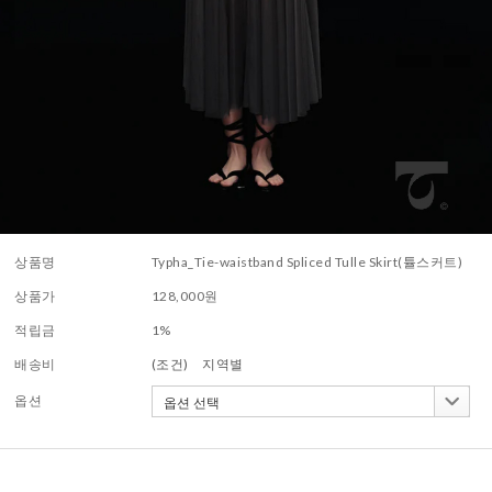
상품명
Typha_Tie-waistband Spliced Tulle Skirt(튤스커트)
상품가
128,000
원
적립금
1%
배송비
(조건)
지역별
옵션