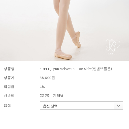
상품명
ERELL_Lynn Velvet Pull-on Skirt(린벨벳풀온)
상품가
38,000
원
적립금
1%
배송비
(조건)
지역별
옵션