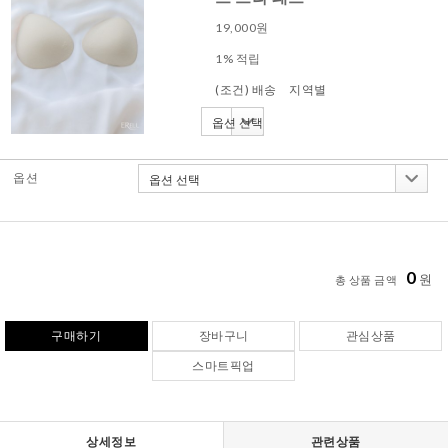
19,000
원
1% 적립
(조건) 배송
지역별
옵션
0
원
총 상품 금액
구매하기
장바구니
관심상품
스마트픽업
상세정보
관련상품