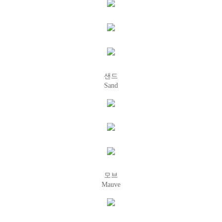
샌드
Sand
모브
Mauve