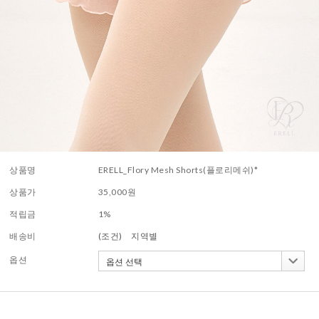
상품명
ERELL_Flory Mesh Shorts(플로리메쉬)*
상품가
35,000
원
적립금
1%
배송비
(조건)
지역별
옵션