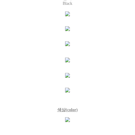
Black
색상
(color)