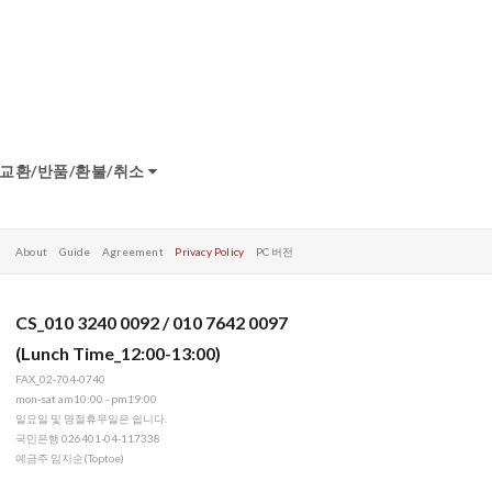
교환/반품/환불/취소
About
Guide
Agreement
Privacy Policy
PC 버전
CS_010 3240 0092 / 010 7642 0097
(Lunch Time_12:00-13:00)
FAX_02-704-0740
mon-sat am10:00 - pm19:00
일요일 및 명절휴무일은 쉽니다.
국민은행 026401-04-117338
예금주 임지순(Toptoe)