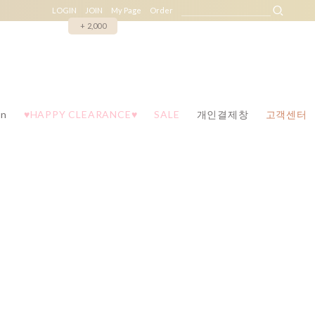
LOGIN
JOIN
My Page
Order
+ 2,000
n
♥HAPPY CLEARANCE♥
SALE
개인결제창
고객센터