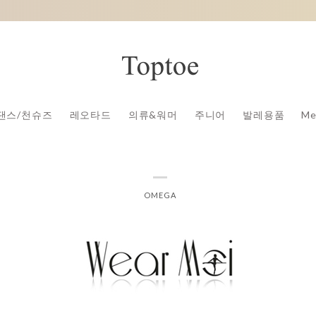
댄스/천슈즈
레오타드
의류&워머
주니어
발레용품
Me
OMEGA