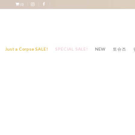
(
0
)
Just a Corpse SALE!
SPECIAL SALE!
NEW
토슈즈