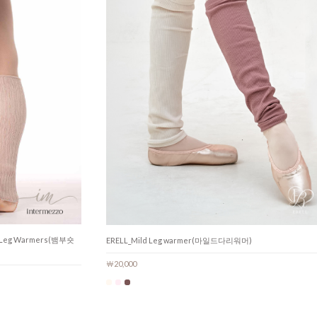
rt Leg Warmers(뱀부숏
ERELL_Mild Leg warmer(마일드다리워머)
￦20,000