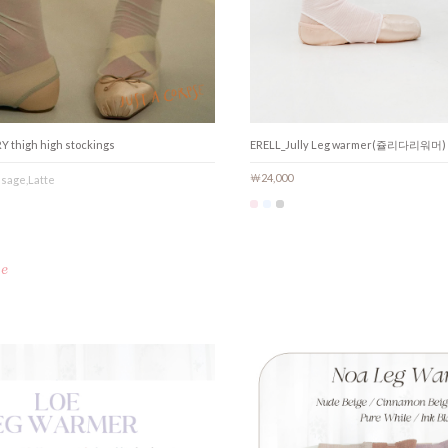
 thigh high stockings
ERELL_Jully Leg warmer(쥴리다리워머)
￦24,000
sage,Latte