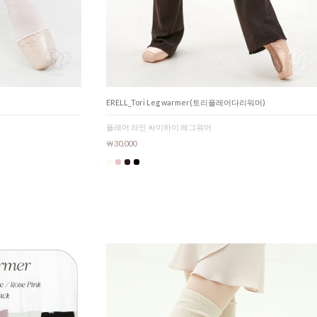
ERELL_Tori Leg warmer(토리플레어다리워머)
플레어 라인 싸이하이 레그워머
￦30,000