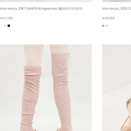
Intermezzo_2047 GANESHA legwarmer(플레어다리워머)
Intermezzo_2033
￦55,000
￦40,000