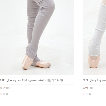
ERELL_Honey bee Rib Legwarmer(허니비립레그워머)
ERELL_Jully Leg
￦29,000
￦24,000