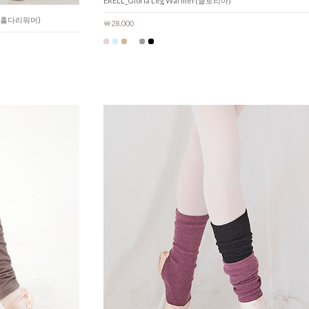
ERELL_Gloria Leg Warmer(글로리아)
mer(홀다리워머)
￦28,000