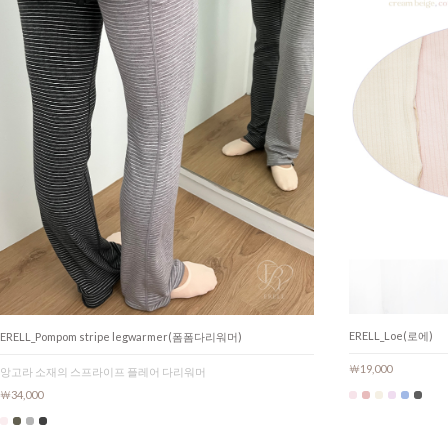
ERELL_Loe(로에)
ERELL_Pompom stripe legwarmer(폼폼다리워머)
￦19,000
앙고라 소재의 스프라이프 플레어 다리워머
￦34,000