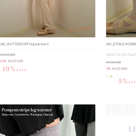
JAC_BUTTERZOPF leg warmers
JAC_ETOILE HOSIERY
￦264,000
NEW COLOR: Pearl 
10%
￦237,600
￦244,000
5%
￦231,800