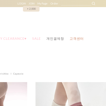
LOGIN
JOIN
My Page
Order
+ 2,000
Y CLEARANCE♥
SALE
개인결제창
고객센터
rishko
Capezio