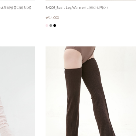
warmers(체리앵클다리워머)
B4208_Basic Leg Warmer(니트다리워머)
￦14,000