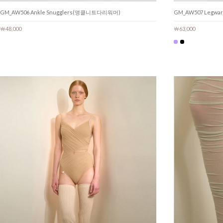
GM_AW506 Ankle Snugglers(앵클니트다리워머)
GM_AW507 Leg
￦48,000
￦63,000