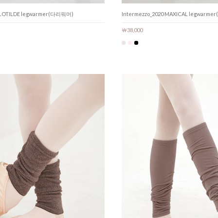
 CLOTILDE legwarmer(다리워머)
Intermezzo_2020 MAXICAL legwar
￦38,000