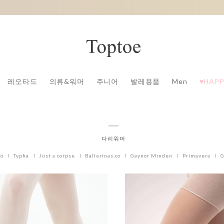
레오타드
의류&워머
주니어
발레용품
Men
♥HAPP
다리워머
zo
Typha
Just a corpse
Ballerinas.co
Gaynor Minden
Primavera
G