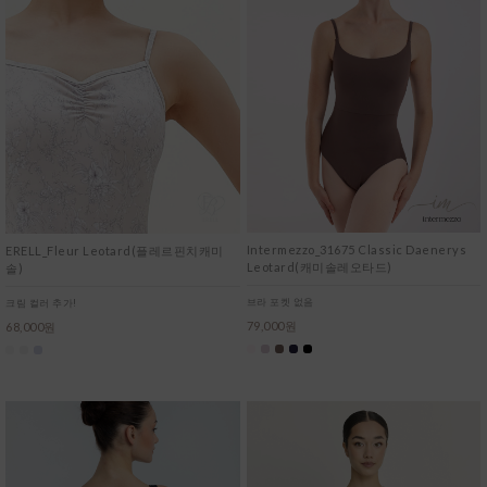
Intermezzo_31675 Classic Daenerys
ERELL_Fleur Leotard(플레르핀치캐미
Leotard(캐미솔레오타드)
솔)
브라 포켓 없음
크림 컬러 추가!
79,000원
68,000원