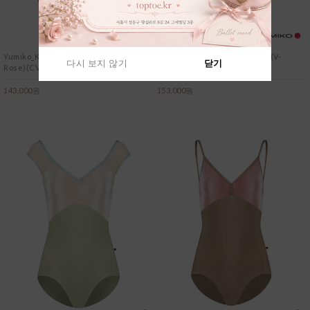
Yumiko_Kathy(HC)(N-Poem)(Mesh
Yumiko_Denise(HC)(T-Storm)(V-
다시 보지 않기
닫기
Rose)(CV-Angelic)
Serenade)(T-White)
다시 보지 않기
닫기
143,000원
153,000원