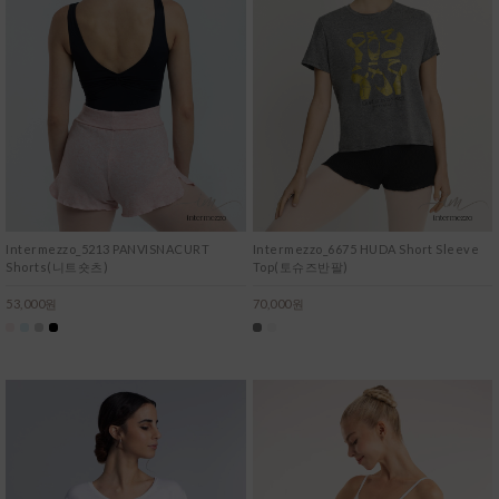
Intermezzo_5213 PANVISNACURT
Intermezzo_6675 HUDA Short Sleeve
Shorts(니트숏츠)
Top(토슈즈반팔)
53,000원
70,000원