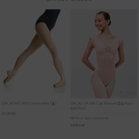
GM_AT-MC-400 Convertible (홀)
GM_AL-CP-301 Cap Sleeve(캡슬리브) -
Soft Pink
25,000원
GM Rose Quarz Collection
sold out