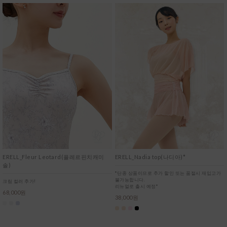
ERELL_Fleur Leotard(플레르핀치캐미
ERELL_Nadia top(나디아)*
솔)
*단종 상품이므로 추가 할인 또는 품절시 재입고가
불가능합니다.
크림 컬러 추가!
리뉴얼로 출시 예정*
68,000원
38,000원