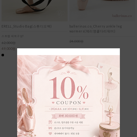
ballerinas.co_Cherry ankle leg
ERELL_Studio Bag(스튜디오백)
warmers(체리앵클다리워머)
스트랩 세트구성!
24,000원
62,000원
21,600원
49,000원