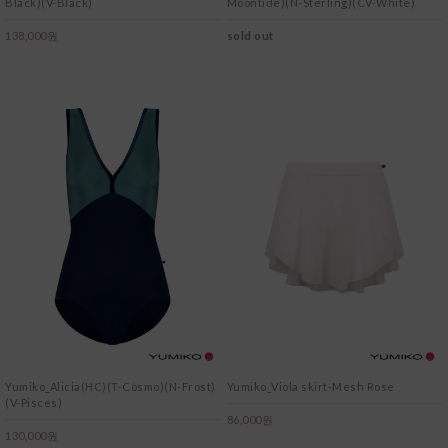
Black)(V-Black)
Moontide)(N-Sterling)(CV-White)
138,000원
sold out
Yumiko_Alicia(HC)(T-Cosmo)(N-Frost)
Yumiko_Viola skirt-Mesh Rose
(V-Pisces)
86,000원
130,000원