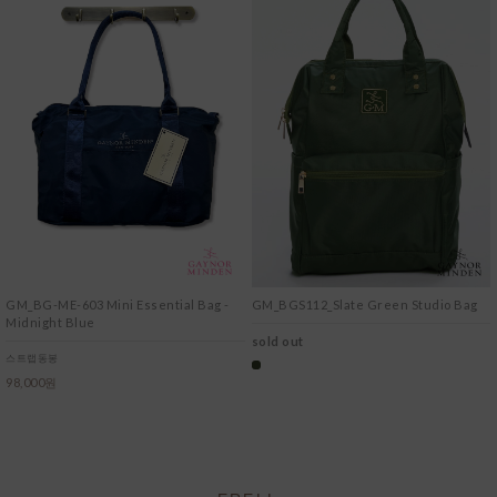
GM_BG-ME-603 Mini Essential Bag -
GM_BGS112_Slate Green Studio Bag
Midnight Blue
sold out
스트랩동봉
98,000원