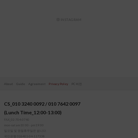
INSTAGRAM
About
Guide
Agreement
Privacy Policy
PC 버전
CS_010 3240 0092 / 010 7642 0097
(Lunch Time_12:00-13:00)
FAX_02-704-0740
mon-sat am10:00 - pm19:00
일요일 및 명절휴무일은 쉽니다.
국민은행 026401-04-117338