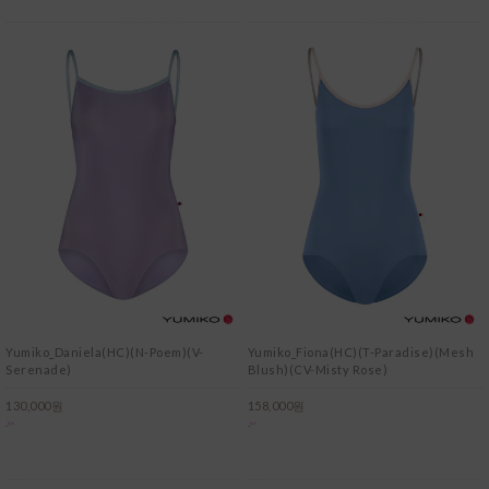
Yumiko_Daniela(HC)(N-Poem)(V-
Yumiko_Fiona(HC)(T-Paradise)(Mesh
Serenade)
Blush)(CV-Misty Rose)
130,000원
158,000원