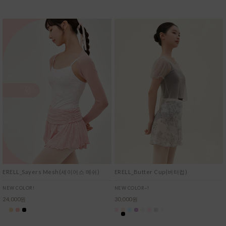
ERELL_Sayers Mesh(세이어스 메쉬)
ERELL_Butter Cup(버터컵)
NEW COLOR!
NEW COLOR~!
24,000원
30,000원