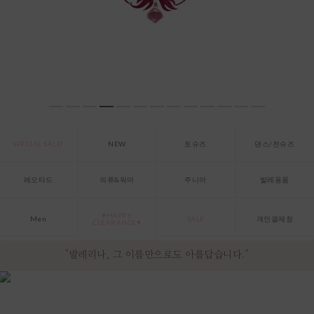
SPECIAL SALE!
NEW
토슈즈
댄스/천슈즈
레오타드
의류&워머
주니어
발레용품
♥HAPPY
Men
SALE
개인결제창
CLEARANCE♥
"발레리나, 그 이름만으로도 아름답습니다."