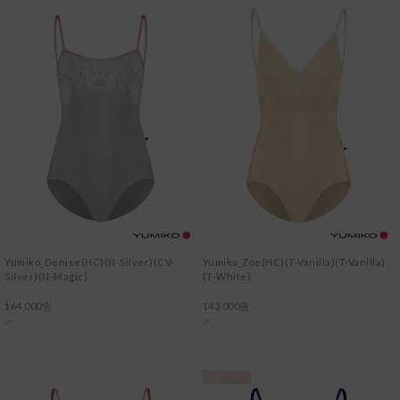
Yumiko_Denise(HC)(N-Silver)(CV-
Yumiko_Zoe(HC)(T-Vanilla)(T-Vanilla)
Silver)(N-Magic)
(T-White)
164,000원
143,000원