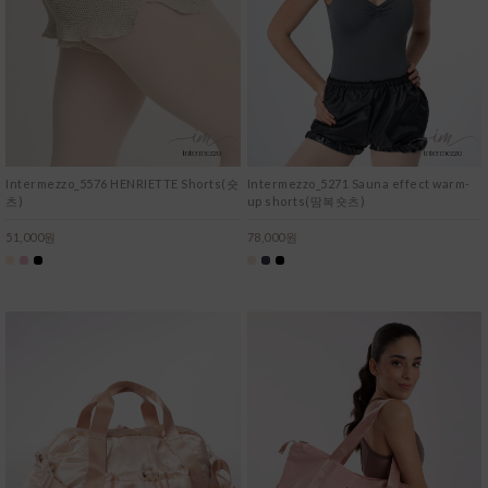
Intermezzo_5576 HENRIETTE Shorts(숏
Intermezzo_5271 Sauna effect warm-
츠)
up shorts(땀복숏츠)
51,000원
78,000원