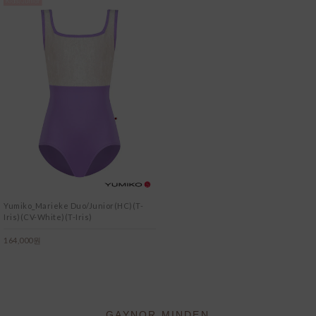
Yumiko_Marieke Duo/Junior(HC)(T-
Iris)(CV-White)(T-Iris)
164,000원
GAYNOR MINDEN