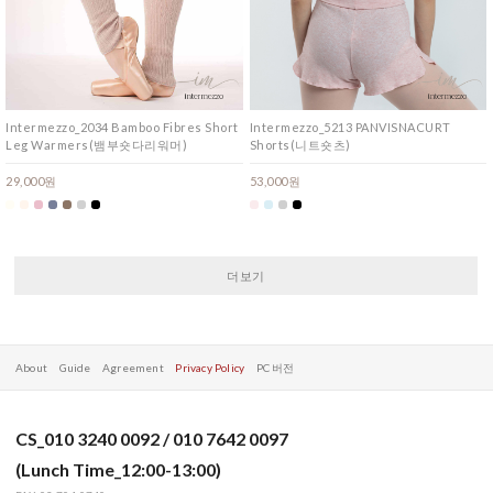
Intermezzo_2034 Bamboo Fibres Short
Intermezzo_5213 PANVISNACURT
Leg Warmers(뱀부숏다리워머)
Shorts(니트숏츠)
29,000원
53,000원
더보기
About
Guide
Agreement
Privacy Policy
PC 버전
CS_010 3240 0092 / 010 7642 0097
(Lunch Time_12:00-13:00)