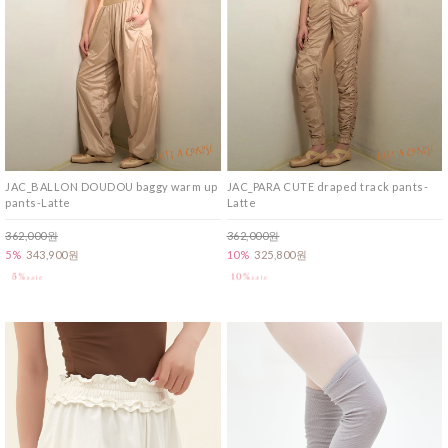
JAC_BALLON DOUDOU baggy warm up
JAC_PARA CUTE draped track pants-
pants-Latte
Latte
362,000원
362,000원
5%
343,900원
10%
325,800원