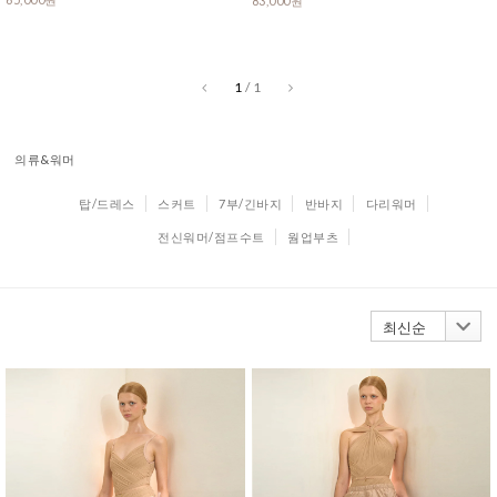
83,000원
1
/
1
의류&워머
탑/드레스
스커트
7부/긴바지
반바지
다리워머
전신워머/점프수트
웜업부츠