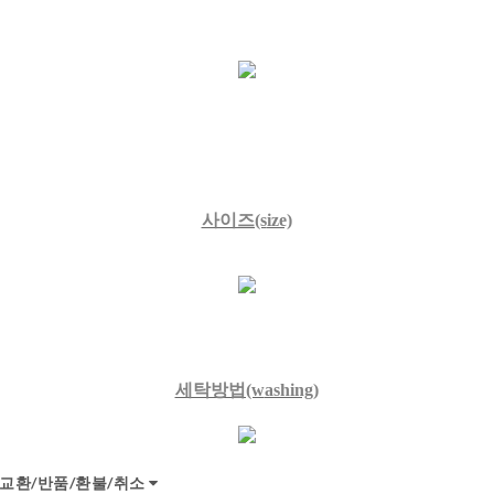
사이즈(s
ize)
세탁방법(w
ashing)
교환/반품/환불/취소