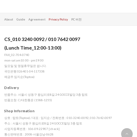
About
Guide
Agreement
Privacy Policy
PC 버전
CS_010 3240 0092 / 010 7642 0097
(Lunch Time_12:00-13:00)
FAX_02-704-0740
mon-sat am10:00 - pm19:00
일요일 및 명절휴무일은 쉽니다.
국민은행 026401-04-117338
예금주 임지순(Toptoe)
Delivery
반품주소: 서울시 성동구 왕십리로8길 24 GOCCE빌딩 3층 탑토
반품요청: CJ대한통운 (1588-1255)
Shop Information
상호 : 탑토(Toptoe) / 대표 : 임지순 / 전화번호 : 010-3240-0092, 010-7642-0097
주소 : 서울시 성동구 왕십리로8길 24 GOCCE빌딩 3층 탑토
사업자등록번호 : 106-09-22907
[check]
통신판매번호 : 2008-서울강남-0628