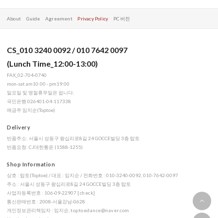
About
Guide
Agreement
Privacy Policy
PC 버전
CS_010 3240 0092 / 010 7642 0097
(Lunch Time_12:00-13:00)
FAX_02-704-0740
mon-sat am10:00 - pm19:00
일요일 및 명절휴무일은 쉽니다.
국민은행 026401-04-117338
예금주 임지순(Toptoe)
Delivery
반품주소: 서울시 성동구 왕십리로8길 24 GOCCE빌딩 3층 탑토
반품요청: CJ대한통운 (1588-1255)
Shop Information
상호 : 탑토(Toptoe) / 대표 : 임지순 / 전화번호 : 010-3240-0092, 010-7642-0097
주소 : 서울시 성동구 왕십리로8길 24 GOCCE빌딩 3층 탑토
사업자등록번호 : 106-09-22907
[check]
통신판매번호 : 2008-서울강남-0628
개인정보관리책임자 : 임지순,
toptoedance@naver.com