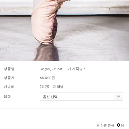
상품명
Degas_CH90C 드가 가죽슈즈
상품가
68,000
원
배송비
(조건)
지역별
옵션
0
원
총 상품 금액