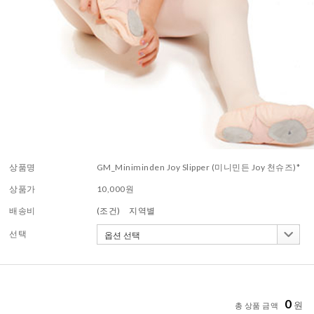
상품명
GM_Miniminden Joy Slipper (미니민든 Joy 천슈즈)*
상품가
10,000
원
배송비
(조건)
지역별
선택
0
원
총 상품 금액