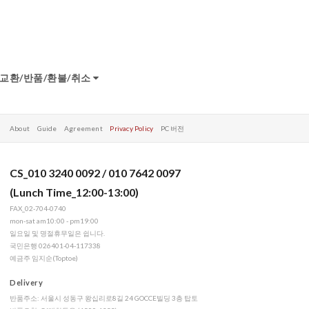
교환/반품/환불/취소
About
Guide
Agreement
Privacy Policy
PC 버전
CS_010 3240 0092 / 010 7642 0097
(Lunch Time_12:00-13:00)
FAX_02-704-0740
mon-sat am10:00 - pm19:00
일요일 및 명절휴무일은 쉽니다.
국민은행 026401-04-117338
예금주 임지순(Toptoe)
Delivery
반품주소: 서울시 성동구 왕십리로8길 24 GOCCE빌딩 3층 탑토