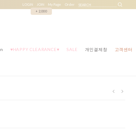
LOGIN
JOIN
My Page
Order
+ 2,000
n
♥HAPPY CLEARANCE♥
SALE
개인결제창
고객센터