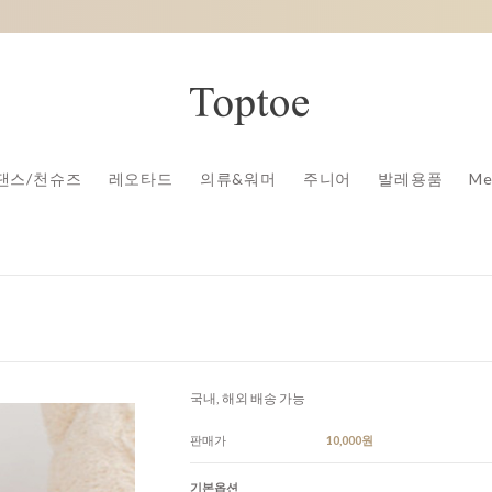
댄스/천슈즈
레오타드
의류&워머
주니어
발레용품
Me
국내, 해외 배송 가능
판매가
10,000원
기본옵션