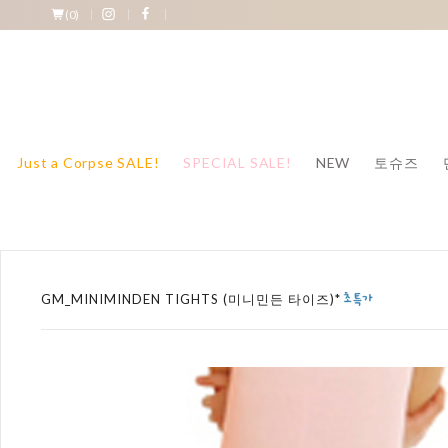
(
0
)
Just a Corpse SALE!
SPECIAL SALE!
NEW
토슈즈
GM_MINIMINDEN TIGHTS (미니민든 타이즈)*