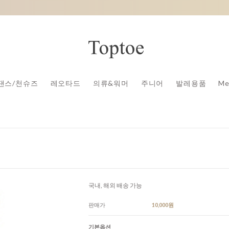
댄스/천슈즈
레오타드
의류&워머
주니어
발레용품
Me
국내, 해외 배송 가능
판매가
10,000원
기본옵션