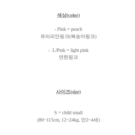
색상(color)
- Pink = peach
유러피안핑크(복숭아핑크)
- L/Pink = light pink
연한핑크
사이즈(s
ize)
S = child small
(80~115cm, 12~24kg, 만2~4세)