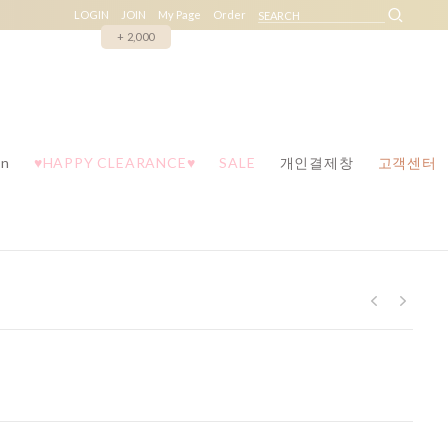
LOGIN
JOIN
My Page
Order
+ 2,000
n
♥HAPPY CLEARANCE♥
SALE
개인결제창
고객센터