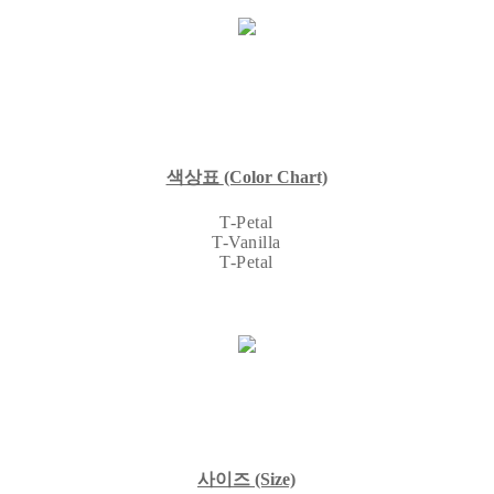
색상표
(Color Chart)
T-Petal
T-Vanilla
T-Petal
사이즈
(Size)