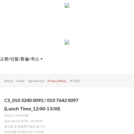
교환/반품/환불/취소
About
Guide
Agreement
Privacy Policy
PC 버전
CS_010 3240 0092 / 010 7642 0097
(Lunch Time_12:00-13:00)
FAX_02-704-0740
mon-sat am10:00 - pm19:00
일요일 및 명절휴무일은 쉽니다.
국민은행 026401-04-117338