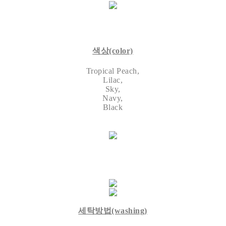
색상(color)
Tropical Peach,
Lilac,
Sky,
Navy,
Black
세탁방법(w
ashing)