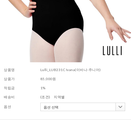
상품명
Lulli_LUB231C Ivana(이바나-주니어)
상품가
85,000
원
적립금
1%
배송비
(조건)
지역별
옵션