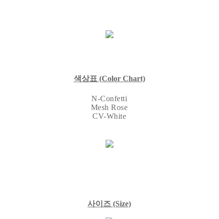
색상표
(Color Chart)
N-Confetti
Mesh Rose
CV-White
사이즈
(Size)