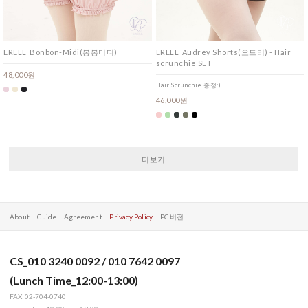
ERELL_Bonbon-Midi(봉봉미디)
ERELL_Audrey Shorts(오드리) - Hair
scrunchie SET
48,000원
Hair Scrunchie 증정:)
46,000원
더보기
About
Guide
Agreement
Privacy Policy
PC 버전
CS_010 3240 0092 / 010 7642 0097
(Lunch Time_12:00-13:00)
FAX_02-704-0740