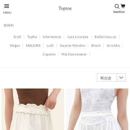
반바지
Erell
Typha
Intermezzo
Just a corpse
Ballerinas.co
Degas
MALDIRE
Lulli
Gaynor Minden
Bloch
Grishko
Capezio
Mia Dancewear