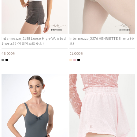
Intermezzo_5188 Loose High-Waisted
Intermezzo_5576 HENRIETTE Shorts(숏
Shorts(하이웨이스트숏츠)
츠)
48,000원
51,000원