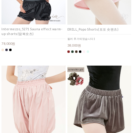
Intermezzo_5271 Sauna effect warm-
ERELL_Popo Shorts(포포 숏팬츠)
up shorts(땀복숏츠)
컬러 추가되었습니다:)
78,000원
38,000원