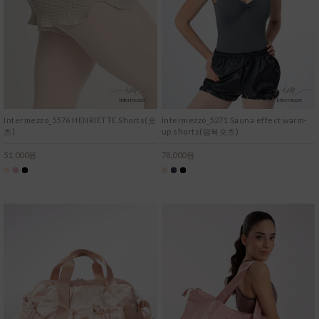
Intermezzo_5576 HENRIETTE Shorts(숏
Intermezzo_5271 Sauna effect warm-
츠)
up shorts(땀복숏츠)
51,000원
78,000원