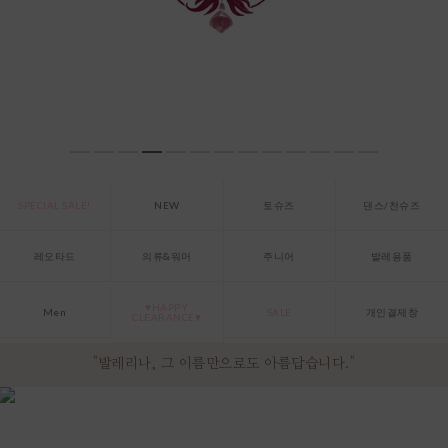
SPECIAL SALE!
NEW
토슈즈
댄스/천슈즈
레오타드
의류&워머
주니어
발레용품
♥HAPPY
Men
SALE
개인결제창
CLEARANCE♥
"발레리나, 그 이름만으로도 아름답습니다."