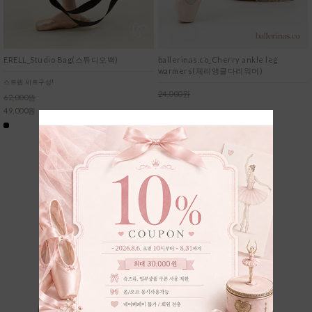
ballerinas.co_Cherry ankle leg
ERELL_Studio Bag(스튜디오백)
warmers(체리앵클다리워머)
스트랩 세트구성!
24,000원
62,000원
21,600원
49,000원