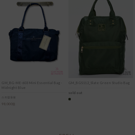
GM_BG-ME-603 Mini Essential Bag -
GM_BGS112_Slate Green Studio Bag
Midnight Blue
sold out
스트랩동봉
98,000원