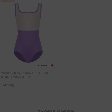
Yumiko_Marieke Duo/Junior(HC)(T-
Iris)(CV-White)(T-Iris)
164,000원
GAYNOR MINDEN