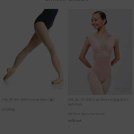
GM_AT-MC-400 Convertible (홀)
GM_AL-CP-301 Cap Sleeve(캡슬리브) -
Soft Pink
25,000원
GM Rose Quarz Collection
sold out