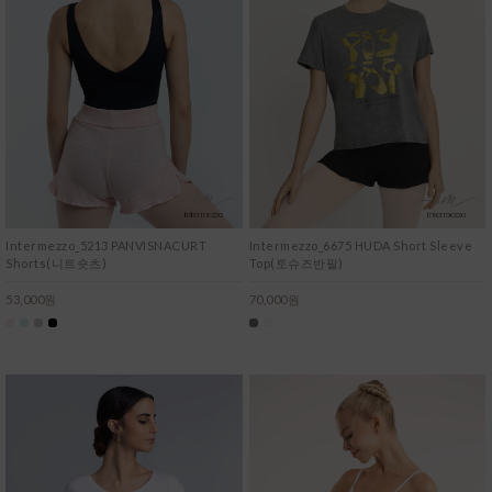
Intermezzo_5213 PANVISNACURT
Intermezzo_6675 HUDA Short Sleeve
Shorts(니트숏츠)
Top(토슈즈반팔)
53,000원
70,000원