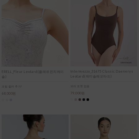
Intermezzo_31675 Classic Daenerys
ERELL_Fleur Leotard(플레르핀치캐미
Leotard(캐미솔레오타드)
솔)
브라 포켓 없음
크림 컬러 추가!
79,000원
68,000원