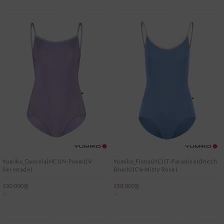
Yumiko_Daniela(HC)(N-Poem)(V-
Yumiko_Fiona(HC)(T-Paradise)(Mesh
Serenade)
Blush)(CV-Misty Rose)
130,000원
158,000원