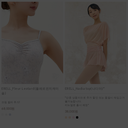
ERELL_Fleur Leotard(플레르핀치캐미
ERELL_Nadia top(나디아)*
솔)
*단종 상품이므로 추가 할인 또는 품절시 재입고가
불가능합니다.
크림 컬러 추가!
리뉴얼로 출시 예정*
68,000원
38,000원