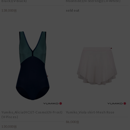
Black)(V-Black)
Moontide)(N-Sterling)(CV-White)
138,000원
sold out
Yumiko_Alicia(HC)(T-Cosmo)(N-Frost)
Yumiko_Viola skirt-Mesh Rose
(V-Pisces)
86,000원
130,000원