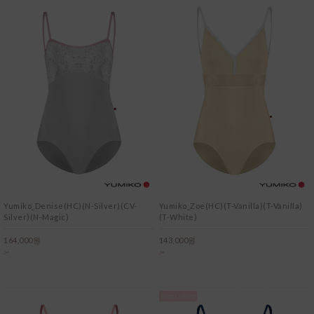
Yumiko_Denise(HC)(N-Silver)(CV-
Yumiko_Zoe(HC)(T-Vanilla)(T-Vanilla)
Silver)(N-Magic)
(T-White)
164,000원
143,000원