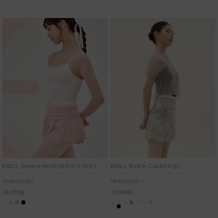
ERELL_Sayers Mesh(세이어스 메쉬)
ERELL_Butter Cup(버터컵)
NEW COLOR!
NEW COLOR~!
24,000원
30,000원