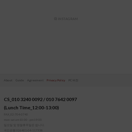
INSTAGRAM
About
Guide
Agreement
Privacy Policy
PC 버전
CS_010 3240 0092 / 010 7642 0097
(Lunch Time_12:00-13:00)
FAX_02-704-0740
mon-sat am10:00 - pm19:00
일요일 및 명절휴무일은 쉽니다.
국민은행 026401-04-117338